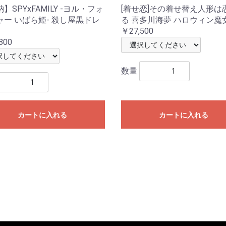
】SPYxFAMILY -ヨル・フォ
[着せ恋]その着せ替え人形は
ャー いばら姫- 殺し屋黒ドレ
る 喜多川海夢 ハロウィン魔
￥27,500
800
数量
カートに入れる
カートに入れる