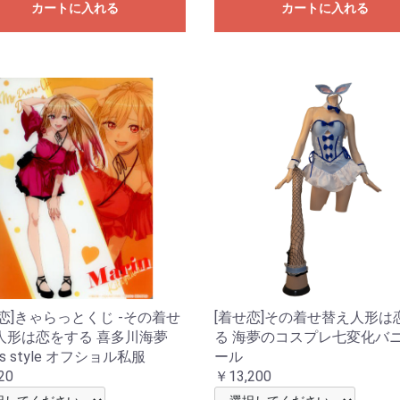
カートに入れる
カートに入れる
恋]きゃらっとくじ -その着せ
[着せ恋]その着せ替え人形は
人形は恋をする 喜多川海夢
る 海夢のコスプレ七変化バ
n’s style オフショル私服
ール
20
￥13,200