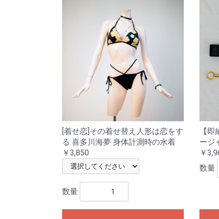
[着せ恋]その着せ替え人形は恋をす
【即納
る 喜多川海夢 身体計測時の水着
ージ
￥3,850
￥3,9
数量
数量