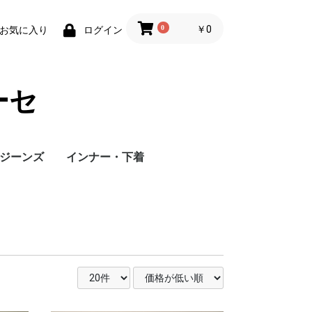
0
￥0
お気に入り
ログイン
ーセ
ジーンズ
インナー・下着
補整下着
パニエ