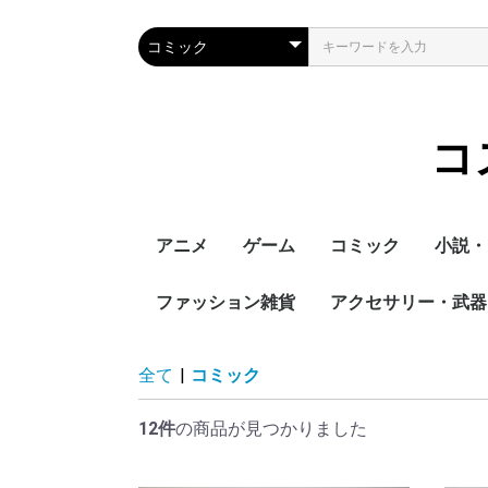
コ
アニメ
ゲーム
コミック
小説・
ラブライブ！
ヱヴァンゲリオン
ファッション雑貨
アイドルマスター
シュタインズゲート
ラブプラス
ファイナルファンタジ
ひぐらしのなく頃に
艦隊これくしょん
ガンダムカードビルダ
SPY×FAMILY
賭ケグルイ
その着せ替え人形は
ZONE-00
アクセサリー・武器
Re:ゼ
涼宮ハ
化物語
緋弾の
這いよ
迷い猫
シャン
ー
ー
をする
ん
日用品
ヘアアクセサリー
マスク
造形
全て
|
コミック
12件
の商品が見つかりました