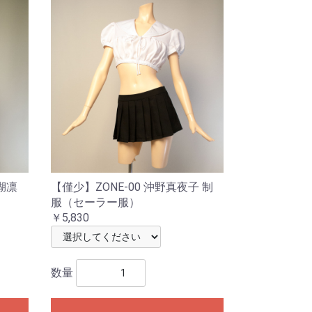
 湖凛
【僅少】ZONE-00 沖野真夜子 制
服（セーラー服）
￥5,830
数量