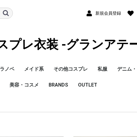
新規会員登録
スプレ衣装 -グランアテ
ラノベ
メイド系
その他コスプレ
私服
デニム・
恋
ロ
ルヒの憂鬱
アリア
れ! ニャル子さ
オーバーラン！
グリ・ラ
美容・コスメ
ハロウィン
ドラえもん
BRANDS
VTuber
VOCALOID
体操服
セクシーパジャマ
レオタード
OUTLET
ワンピース
ブラウス
スカート
パンツ
スカート
パンツ
メイク
ボディ＆スキン
ヘアケア
芳香剤
男性向け
MINT&BALMY
purebar