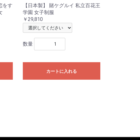
恋をす
【日本製】 賭ケグルイ 私立百花王
女
学園 女子制服
￥29,810
数量
カートに入れる