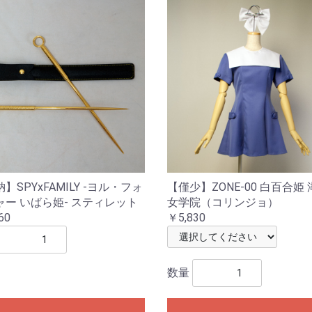
】SPYxFAMILY -ヨル・フォ
【僅少】ZONE-00 白百合姫
ャー いばら姫- スティレット
女学院（コリンジョ）
60
￥5,830
数量