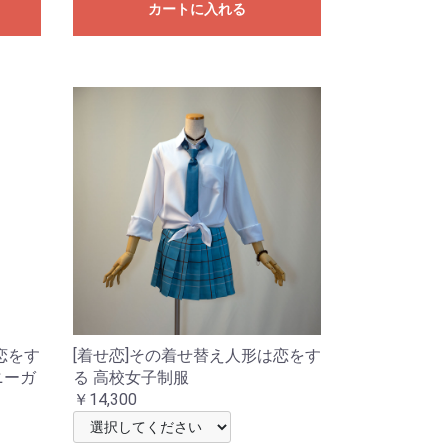
カートに入れる
恋をす
[着せ恋]その着せ替え人形は恋をす
ニーガ
る 高校女子制服
￥14,300