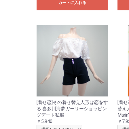
カートに入れる
[着せ恋]その着せ替え人形は恋をす
[着せ
る 喜多川海夢ガーリーショッピン
替え
グデート私服
Mari
￥5,940
￥7,9