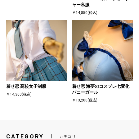
ャー私服
￥14,850(税込)
着せ恋 高校女子制服
着せ恋 海夢のコスプレ七変化
バニーガール
￥14,300(税込)
￥13,200(税込)
CATEGORY
カテゴリ