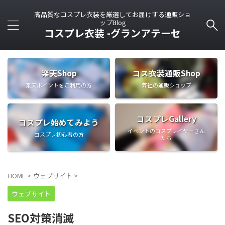
高品質なコスプレ衣装を厳選してお届けする通販ショ
ップBlog
コスプレ衣装 -グランアテーセ
楽天Shop
コス衣装通販Shop
楽天ポイントをご利用の方
弊社の通販ショップ
コスプレGallery
コスプレ始めてみよう
イベントのコスプレイヤーさん
コスプレ初心者の方
たち
HOME
>
ウェブサイト
>
ウェブサイト
SEO対策消滅