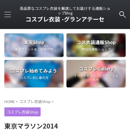
高品質なコスプレ衣装を厳選してお届けする通販ショ
ップBlog
コスプレ衣装 -グランアテーセ
楽天Shop
コス衣装通販Shop
楽天ポイントをご利用の方
弊社の通販ショップ
コスプレGallery
コスプレ始めてみよう
イベントのコスプレイヤーさん
コスプレ初心者の方
たち
HOME
>
コスプレ衣装Shop
>
コスプレ衣装Shop
東京マラソン2014