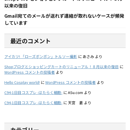
以来の復旧
Gmail宛てのメールが送れず連絡が取れないケースが頻発
しています
最近のコメント
アイカツ! 「ローズボンボン」トルソー撮影
に
あさみ
より
Shopブログとショッピングカートのリニューアル！８月以来の復旧
に
WordPress コメントの投稿者
より
Hello Cosplay world!
に
WordPress コメントの投稿者
より
C94-1日目コスプレ -はたらく細胞-
に
ASu.com
より
C94-1日目コスプレ -はたらく細胞-
に
天宮 蒼
より
カテゴリー