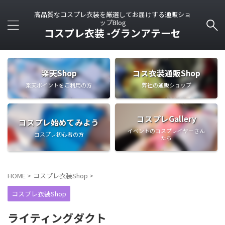
高品質なコスプレ衣装を厳選してお届けする通販ショ
ップBlog
コスプレ衣装 -グランアテーセ
楽天Shop
コス衣装通販Shop
楽天ポイントをご利用の方
弊社の通販ショップ
コスプレGallery
コスプレ始めてみよう
イベントのコスプレイヤーさん
コスプレ初心者の方
たち
HOME
>
コスプレ衣装Shop
>
コスプレ衣装Shop
ライティングダクト