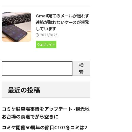
Gmail宛てのメールが送れず
連絡が取れないケースが頻発
しています
2023/8/26
ウェブサイト
検
索
最近の投稿
コミケ駐車場事情をアップデート -観光地
お台場の衰退でがら空きに
コミケ開催50周年の節目C107冬コミは2