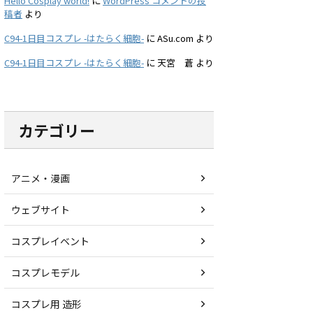
Hello Cosplay world!
に
WordPress コメントの投
稿者
より
C94-1日目コスプレ -はたらく細胞-
に
ASu.com
より
C94-1日目コスプレ -はたらく細胞-
に
天宮 蒼
より
カテゴリー
アニメ・漫画
ウェブサイト
コスプレイベント
コスプレモデル
コスプレ用 造形