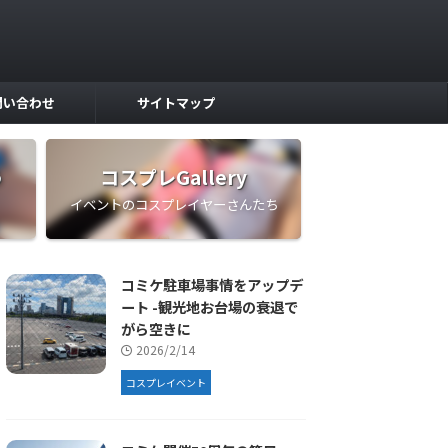
問い合わせ
サイトマップ
う
コスプレGallery
イベントのコスプレイヤーさんたち
コミケ駐車場事情をアップデ
ート -観光地お台場の衰退で
がら空きに
2026/2/14
コスプレイベント