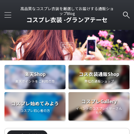
高品質なコスプレ衣装を厳選してお届けする通販ショ
ップBlog
コスプレ衣装 -グランアテーセ
楽天Shop
コス衣装通販Shop
楽天ポイントをご利用の方
弊社の通販ショップ
コスプレGallery
コスプレ始めてみよう
イベントのコスプレイヤーさん
コスプレ初心者の方
たち